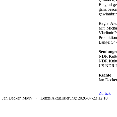
Belgrad geh
ganz beson
gewinnbrin
Regie: Al
Mit: Micha
Vladimir P
Produktio
Länge: 54'
Sendunge
NDR Kultu
NDR Kultu
US NDR In
Rechte
Jan Decke
Zurück
Jan Decker, MMV · Letzte Aktualisierung: 2026-07-23 12:10