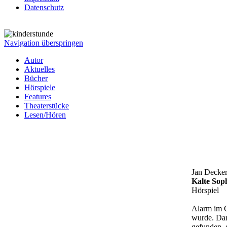
Datenschutz
Navigation überspringen
Autor
Aktuelles
Bücher
Hörspiele
Features
Theaterstücke
Lesen/Hören
Jan Decke
Kalte Sop
Hörspiel
Alarm im O
wurde. Dan
gefunden, 