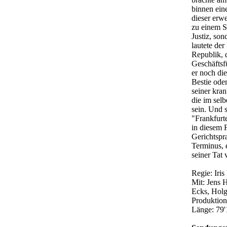
binnen ein
dieser erwe
zu einem S
Justiz, so
lautete de
Republik, 
Geschäftsf
er noch di
Bestie ode
seiner kran
die im sel
sein. Und 
"Frankfurt
in diesem 
Gerichtspr
Terminus, 
seiner Tat 
Regie: Iri
Mit: Jens 
Ecks, Holg
Produktio
Länge: 79'